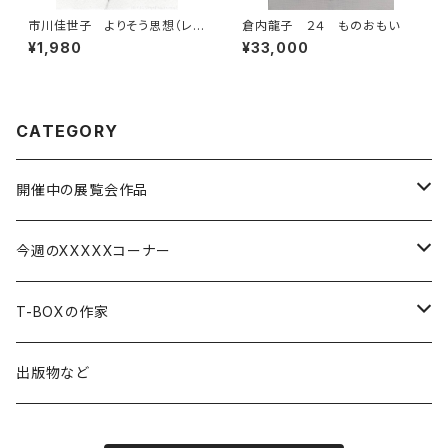
市川佳世子 よりそう思想（レン
倉内龍子 ２４ ものおもい
ゲショウマ）
¥1,980
¥33,000
CATEGORY
開催中の展覧会作品
渡辺つぶら展ーお好み八百万神図ー
今週のXXXXXコーナー
中山美代子展 かさなり+つむぎ+しみわたる
今週の関菜穂子
T-BOXの作家
今週の市川佳世子
関菜穂子
出版物など
今週の倉内龍子
内藤瑶子