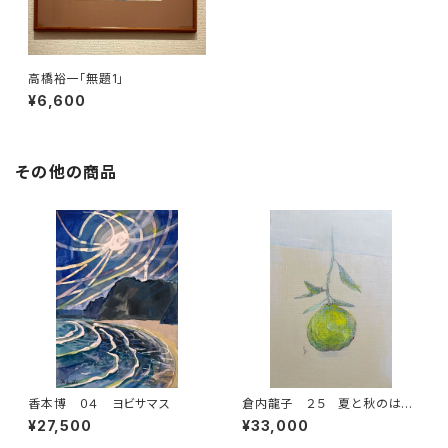
高橋裕一「無題1」
¥6,600
その他の商品
香本博 ０４ ヨビサマス
倉内龍子 ２５ 夏と秋のはざ
ま
¥27,500
¥33,000