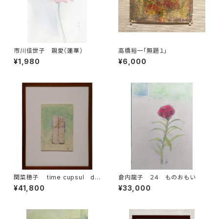
市川佳世子 親愛（蓮華）
高橋裕一「無題１」
¥1,980
¥6,000
関菜穂子 time cupsul do
倉内龍子 ２４ ものおもい
or
¥41,800
¥33,000